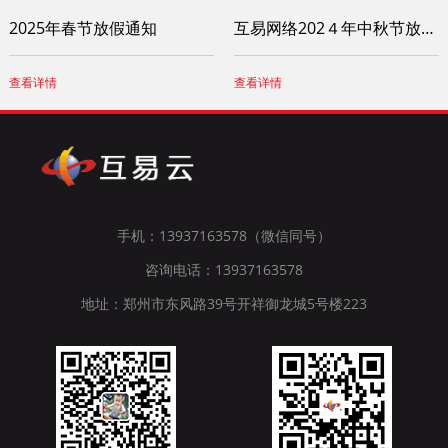
2025年春节放假通知
互易网络202４年中秋节放假通知
查看详情
查看详情
手机：13937163578（微信同号）
咨询电话：13937163578
地址：郑州市东风路39号开祥御龙城5号楼223