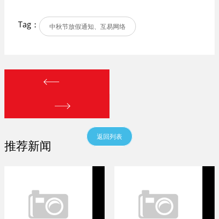
Tag：
中秋节放假通知、互易网络
返回列表
推荐新闻