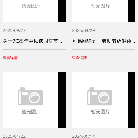
2025/09/27
2025/04/29
关于2025年中秋遇国庆节放假的通知
互易网络五一劳动节放假通知
查看详情
查看详情
2025/01/22
2024/09/14