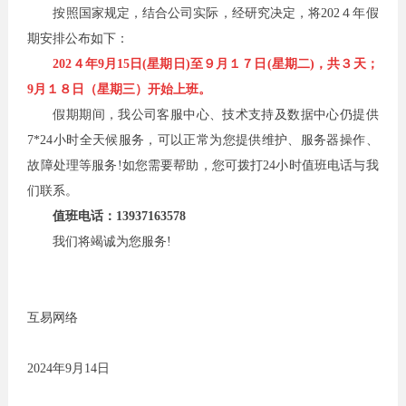
按照国家规定，结合公司实际，经研究决定，将202４年假
期安排公布如下：
202４年
9
月
15
日
(
星期日
)
至
９
月
１７
日
(
星期二
)
，共
３
天；
9
月
１８
日（星期三）开始上班。
假期期间，我公司客服中心、技术支持及数据中心仍提供
7*24小时全天候服务，可以正常为您提供维护、
服务器
操作、
故障处理等服务!如您需要帮助，您可拨打24小时值班电话与我
们联系。
值班电话：
13937163578
我们将竭诚为您服务!
互易网络
2024年9月14日